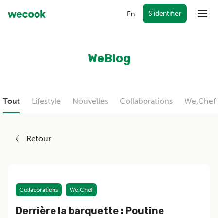
S'identifier
En
Menu
WeBlog
Forfaits
WeCook ensemble
Récompenses
Tout
Lifestyle
Nouvelles
Collaborations
We,Chef
Cartes-cadeaux
FAQ
Retour
S'identifier
Collaborations
We,Chef
Derrière la barquette : Poutine