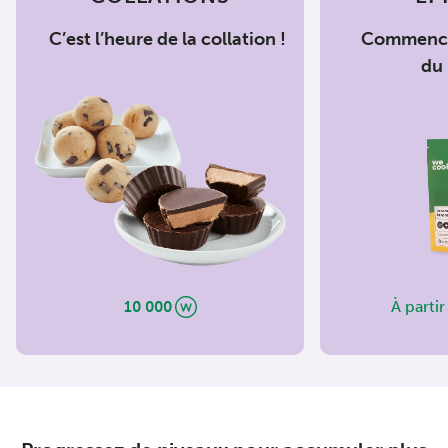
C’est l’heure de la collation !
Commencez
du
À partir
10 000