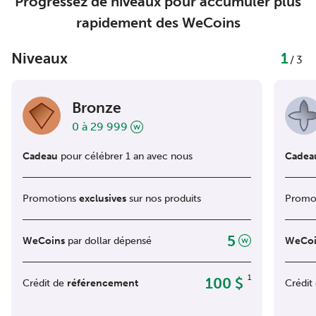
Progressez de niveaux pour accumuler plus
rapidement des WeCoins
Niveaux
1
/3
Bronze
0 à 29 999
Cadeau
pour célébrer 1 an avec nous
Cadea
Promotions
exclusives
sur nos produits
Promo
5
WeCoins
par dollar dépensé
WeCoi
1
100 $
Crédit de
référencement
Crédit