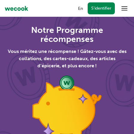
S'identifier
En
Menu
Notre Programme
Forfaits
récompenses
WeCook ensemble
Vous méritez une récompense ! Gâtez-vous avec des
Récompenses
collations, des cartes-cadeaux, des articles
d’épicerie, et plus encore !
Cartes-cadeaux
FAQ
S'identifier