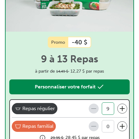
-40 $
Promo
9 à 13 Repas
à partir de
12,27 $
par repas
14,49 $
Personnaliser votre forfait
Repas régulier
Repas familial
28,45 $
par repas
29,95 $