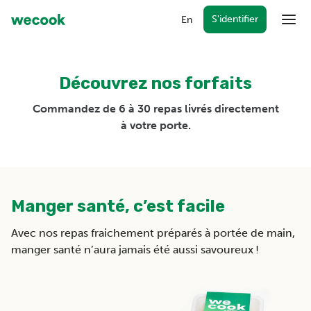
S'identifier
En
Menu
Découvrez nos forfaits
Forfaits
WeCook ensemble
Commandez de 6 à 30 repas livrés directement
à votre porte.
Récompenses
Cartes-cadeaux
FAQ
Manger santé, c’est facile
S'identifier
Avec nos repas fraichement préparés à portée de main,
manger santé n’aura jamais été aussi savoureux !