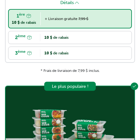
Détails
ère
Repas familial
1
+ Livraison gratuite
7,99 $
10 $
de rabais
28,45 $
par repas
29,95 $
ème
2
10 $
de rabais
ère
147,40 $*
129,42 $ **
ème
3
10 $
de rabais
* Frais de livraison de 7,99 $ inclus.
Le plus populaire !