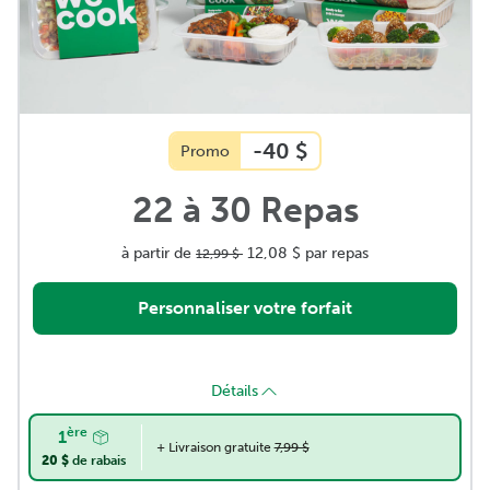
-40 $
Promo
22 à 30 Repas
à partir de
12,08 $
par repas
12,99 $
Personnaliser votre forfait
Repas régulier
Détails
ère
Repas familial
1
+ Livraison gratuite
7,99 $
20 $
de rabais
28,45 $
par repas
29,95 $