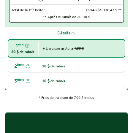
ère
Total de la 1
boîte :
138,40 $*
110,43 $ **
** Après le rabais de 20,00 $
Détails
ère
1
+ Livraison gratuite
7,99 $
20 $
de rabais
ème
2
10 $
de rabais
ème
3
10 $
de rabais
* Frais de livraison de 7,99 $ inclus.