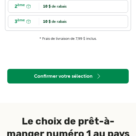
ème
2
10 $
de rabais
ère
124,90 $*
96,93 $ **
ème
3
10 $
de rabais
* Frais de livraison de 7,99 $ inclus.
Confirmer votre sélection
Le choix de prêt-à-
manger numéro 1 au pays