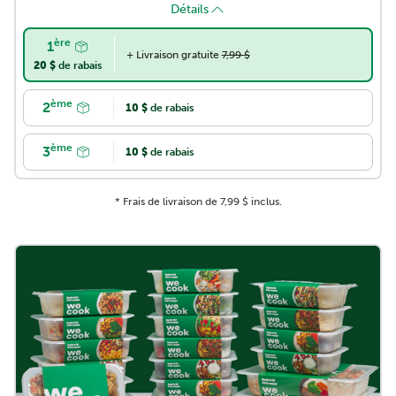
Détails
ère
Repas familial
1
+ Livraison gratuite
7,99 $
20 $
de rabais
28,45 $
par repas
29,95 $
ème
2
10 $
de rabais
ère
133,90 $*
105,93 $ **
ème
3
10 $
de rabais
* Frais de livraison de 7,99 $ inclus.